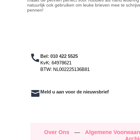
maakt de pennen perfect voor hobbies als hand lettering o
natuurlijk ook gebruiken om leuke brieven mee te schrijv
pennen!
Bel:
010 422 5525
KvK: 64978621
BTW: NL002225136B81
Meld u aan voor de nieuwsbrief
Over Ons
—
Algemene Voorwaa
Archi