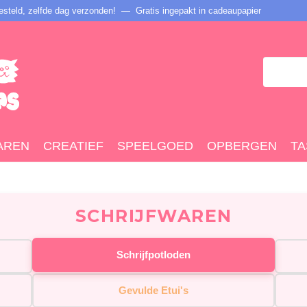
steld, zelfde dag verzonden! — Gratis ingepakt in cadeaupapier
AREN
CREATIEF
SPEELGOED
OPBERGEN
TA
SCHRIJFWAREN
Schrijfpotloden
Gevulde Etui's