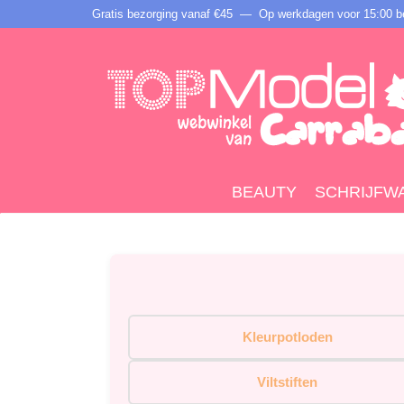
Gratis bezorging vanaf €45 —
Op werkdagen voor 15:00 be
BEAUTY
SCHRIJFW
Kleurpotloden
Viltstiften