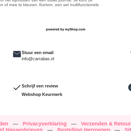
f het bijhouden van een bullet journal. Je kunt ze
en of mee te kleuren. Kortom, een set multifunctionele
powered by
myShop.com
Stuur een email
info@carrabas.nl
Schrijf een review
Webshop Keurmerk
rden
—
Privacyverklaring
—
Verzenden & Retou
ef Nieuwsbrieven
—
Bestelling Herroepen
—
Si