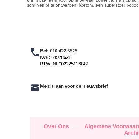
onmisbaar item voor op je bureau, zowel thuis als op scho
schrijven of te ontwerpen. Kortom, een superstoer potloo
Bel:
010 422 5525
KvK: 64978621
BTW: NL002225136B81
Meld u aan voor de nieuwsbrief
Over Ons
—
Algemene Voorwaa
Archi