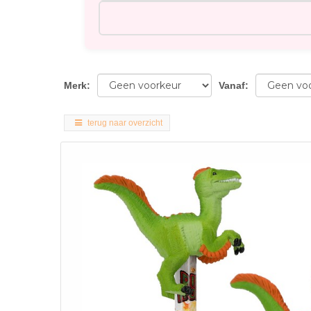
Merk
:
Vanaf
:
terug naar overzicht