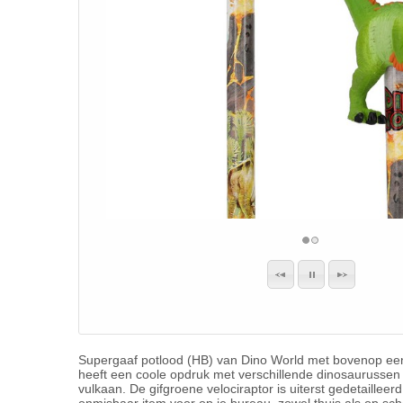
Supergaaf potlood (HB) van Dino World met bovenop een p
heeft een coole opdruk met verschillende dinosaurussen 
vulkaan. De gifgroene velociraptor is uiterst gedetailleer