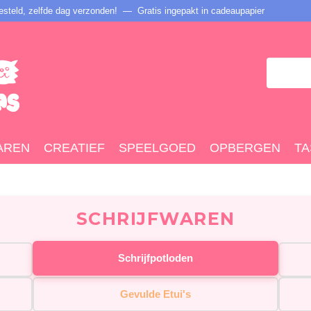
steld, zelfde dag verzonden! — Gratis ingepakt in cadeaupapier
AREN
CREATIEF
SPEELGOED
OPBERGEN
TA
SCHRIJFWAREN
Schrijfpotloden
Gevulde Etui's