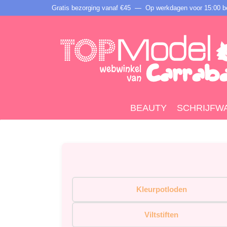
Gratis bezorging vanaf €45 —
Op werkdagen voor 15:00 be
BEAUTY
SCHRIJFW
Kleurpotloden
Viltstiften