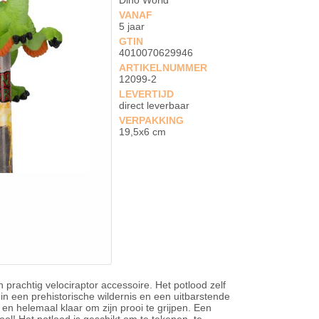
Dino World
VANAF
5 jaar
GTIN
4010070629946
ARTIKELNUMMER
12099-2
LEVERTIJD
direct leverbaar
VERPAKKING
19,5x6 cm
rachtig velociraptor accessoire. Het potlood zelf
in een prehistorische wildernis en een uitbarstende
d en helemaal klaar om zijn prooi te grijpen. Een