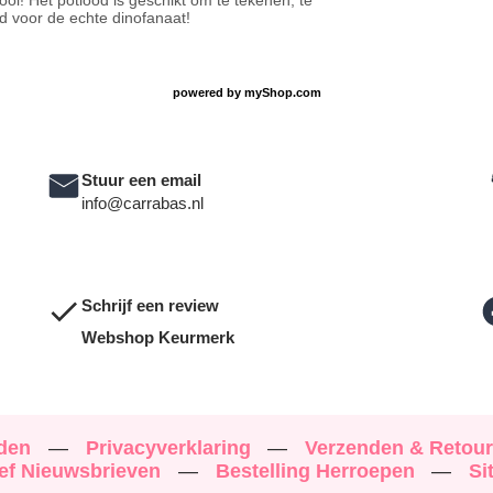
ol! Het potlood is geschikt om te tekenen, te
d voor de echte dinofanaat!
powered by
myShop.com
Stuur een email
info@carrabas.nl
Schrijf een review
Webshop Keurmerk
rden
—
Privacyverklaring
—
Verzenden & Retou
ef Nieuwsbrieven
—
Bestelling Herroepen
—
Si