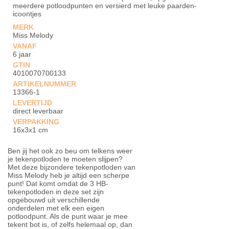
meerdere potloodpunten en versierd met leuke paarden-
icoontjes
MERK
Miss Melody
VANAF
6 jaar
GTIN
4010070700133
ARTIKELNUMMER
13366-1
LEVERTIJD
direct leverbaar
VERPAKKING
16x3x1 cm
Ben jij het ook zo beu om telkens weer
je tekenpotloden te moeten slijpen?
Met deze bijzondere tekenpotloden van
Miss Melody heb je altijd een scherpe
punt! Dat komt omdat de 3 HB-
tekenpotloden in deze set zijn
opgebouwd uit verschillende
onderdelen met elk een eigen
potloodpunt. Als de punt waar je mee
tekent bot is, of zelfs helemaal op, dan