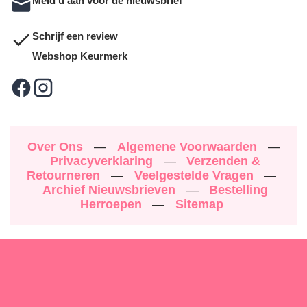
Meld u aan voor de nieuwsbrief
Schrijf een review
Webshop Keurmerk
Over Ons
—
Algemene Voorwaarden
—
Privacyverklaring
—
Verzenden &
Retourneren
—
Veelgestelde Vragen
—
Archief Nieuwsbrieven
—
Bestelling
Herroepen
—
Sitemap