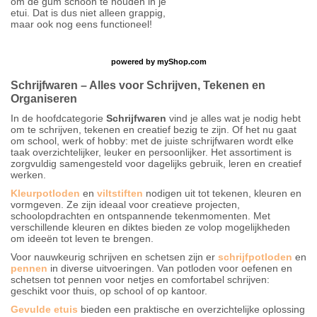
om de gum schoon te houden in je
etui. Dat is dus niet alleen grappig,
maar ook nog eens functioneel!
powered by
myShop.com
Schrijfwaren – Alles voor Schrijven, Tekenen en
Organiseren
In de hoofdcategorie
Schrijfwaren
vind je alles wat je nodig hebt
om te schrijven, tekenen en creatief bezig te zijn. Of het nu gaat
om school, werk of hobby: met de juiste schrijfwaren wordt elke
taak overzichtelijker, leuker en persoonlijker. Het assortiment is
zorgvuldig samengesteld voor dagelijks gebruik, leren en creatief
werken.
Kleurpotloden
en
viltstiften
nodigen uit tot tekenen, kleuren en
vormgeven. Ze zijn ideaal voor creatieve projecten,
schoolopdrachten en ontspannende tekenmomenten. Met
verschillende kleuren en diktes bieden ze volop mogelijkheden
om ideeën tot leven te brengen.
Voor nauwkeurig schrijven en schetsen zijn er
schrijfpotloden
en
pennen
in diverse uitvoeringen. Van potloden voor oefenen en
schetsen tot pennen voor netjes en comfortabel schrijven:
geschikt voor thuis, op school of op kantoor.
Gevulde etuis
bieden een praktische en overzichtelijke oplossing