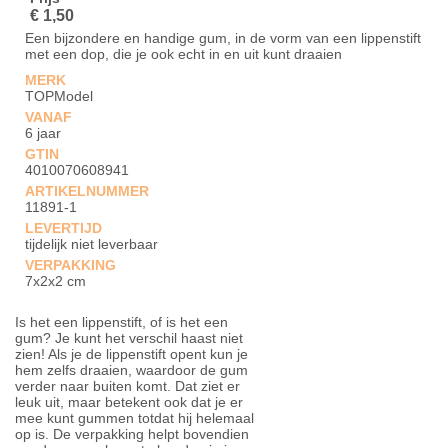
€ 1,50
Een bijzondere en handige gum, in de vorm van een lippenstift
met een dop, die je ook echt in en uit kunt draaien
MERK
TOPModel
VANAF
6 jaar
GTIN
4010070608941
ARTIKELNUMMER
11891-1
LEVERTIJD
tijdelijk niet leverbaar
VERPAKKING
7x2x2 cm
Is het een lippenstift, of is het een
gum? Je kunt het verschil haast niet
zien! Als je de lippenstift opent kun je
hem zelfs draaien, waardoor de gum
verder naar buiten komt. Dat ziet er
leuk uit, maar betekent ook dat je er
mee kunt gummen totdat hij helemaal
op is. De verpakking helpt bovendien