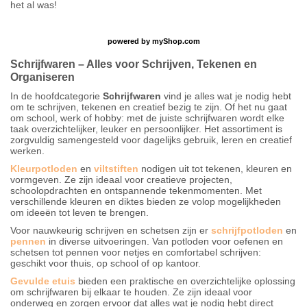
het al was!
powered by
myShop.com
Schrijfwaren – Alles voor Schrijven, Tekenen en
Organiseren
In de hoofdcategorie
Schrijfwaren
vind je alles wat je nodig hebt
om te schrijven, tekenen en creatief bezig te zijn. Of het nu gaat
om school, werk of hobby: met de juiste schrijfwaren wordt elke
taak overzichtelijker, leuker en persoonlijker. Het assortiment is
zorgvuldig samengesteld voor dagelijks gebruik, leren en creatief
werken.
Kleurpotloden
en
viltstiften
nodigen uit tot tekenen, kleuren en
vormgeven. Ze zijn ideaal voor creatieve projecten,
schoolopdrachten en ontspannende tekenmomenten. Met
verschillende kleuren en diktes bieden ze volop mogelijkheden
om ideeën tot leven te brengen.
Voor nauwkeurig schrijven en schetsen zijn er
schrijfpotloden
en
pennen
in diverse uitvoeringen. Van potloden voor oefenen en
schetsen tot pennen voor netjes en comfortabel schrijven:
geschikt voor thuis, op school of op kantoor.
Gevulde etuis
bieden een praktische en overzichtelijke oplossing
om schrijfwaren bij elkaar te houden. Ze zijn ideaal voor
onderweg en zorgen ervoor dat alles wat je nodig hebt direct