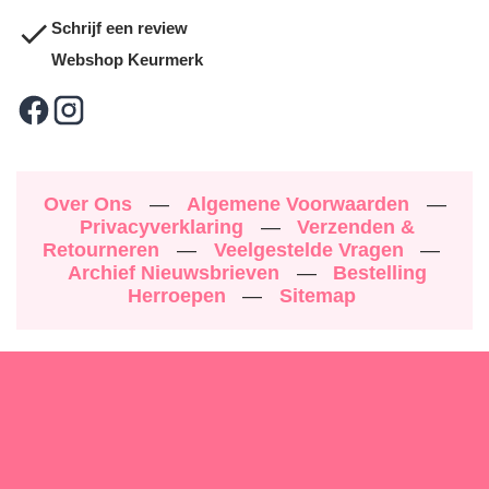
Schrijf een review
Webshop Keurmerk
Over Ons
—
Algemene Voorwaarden
—
Privacyverklaring
—
Verzenden &
Retourneren
—
Veelgestelde Vragen
—
Archief Nieuwsbrieven
—
Bestelling
Herroepen
—
Sitemap