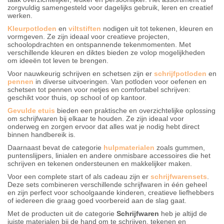
zorgvuldig samengesteld voor dagelijks gebruik, leren en creatief
werken.
Kleurpotloden
en
viltstiften
nodigen uit tot tekenen, kleuren en
vormgeven. Ze zijn ideaal voor creatieve projecten,
schoolopdrachten en ontspannende tekenmomenten. Met
verschillende kleuren en diktes bieden ze volop mogelijkheden
om ideeën tot leven te brengen.
Voor nauwkeurig schrijven en schetsen zijn er
schrijfpotloden
en
pennen
in diverse uitvoeringen. Van potloden voor oefenen en
schetsen tot pennen voor netjes en comfortabel schrijven:
geschikt voor thuis, op school of op kantoor.
Gevulde etuis
bieden een praktische en overzichtelijke oplossing
om schrijfwaren bij elkaar te houden. Ze zijn ideaal voor
onderweg en zorgen ervoor dat alles wat je nodig hebt direct
binnen handbereik is.
Daarnaast bevat de categorie
hulpmaterialen
zoals gummen,
puntenslijpers, linialen en andere onmisbare accessoires die het
schrijven en tekenen ondersteunen en makkelijker maken.
Voor een complete start of als cadeau zijn er
schrijfwarensets
.
Deze sets combineren verschillende schrijfwaren in één geheel
en zijn perfect voor schoolgaande kinderen, creatieve liefhebbers
of iedereen die graag goed voorbereid aan de slag gaat.
Met de producten uit de categorie
Schrijfwaren
heb je altijd de
juiste materialen bij de hand om te schrijven, tekenen en