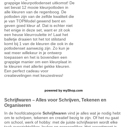
grappige kleurpotlodenset uitkomst! De
set bevat 12 mooie kleurpotloden in
alle kleuren van de regenboog. De
potloden zijn van de zelfde kwaliteit die
je van TOPModel gewend bent en
geven goed kleur af. Dat is echter niet
het enige in deze set, want er zit ook
een heuse kleurroulette in! Laat het
balletje draaien tot het tot stilstand
komt bij 1 van de kleuren die ook in de
potlodenset aanwezig zijn. Zo kun je
wat meer willekeur in je ontwerp
toepassen en het is bovendien een
grappige manier om een kleurplaat in
te kleuren met allerlei gekke kleuren.
Een perfect cadeau voor
creatievelingen met keuzestress!
powered by
myShop.com
Schrijfwaren – Alles voor Schrijven, Tekenen en
Organiseren
In de hoofdcategorie
Schrijfwaren
vind je alles wat je nodig hebt
om te schrijven, tekenen en creatief bezig te zijn. Of het nu gaat
om school, werk of hobby: met de juiste schrijfwaren wordt elke
taak overzichtelijker, leuker en persoonlijker. Het assortiment is