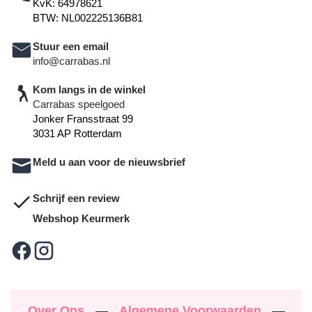
KvK: 64978621
BTW: NL002225136B81
Stuur een email
info@carrabas.nl
Kom langs in de winkel
Carrabas speelgoed
Jonker Fransstraat 99
3031 AP Rotterdam
Meld u aan voor de nieuwsbrief
Schrijf een review
Webshop Keurmerk
Over Ons
—
Algemene Voorwaarden
—