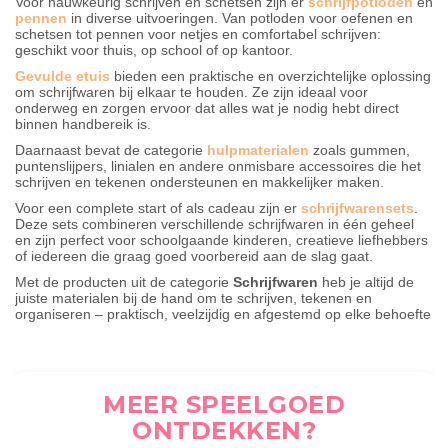
Voor nauwkeurig schrijven en schetsen zijn er
schrijfpotloden
en
pennen
in diverse uitvoeringen. Van potloden voor oefenen en
schetsen tot pennen voor netjes en comfortabel schrijven:
geschikt voor thuis, op school of op kantoor.
Gevulde etuis
bieden een praktische en overzichtelijke oplossing
om schrijfwaren bij elkaar te houden. Ze zijn ideaal voor
onderweg en zorgen ervoor dat alles wat je nodig hebt direct
binnen handbereik is.
Daarnaast bevat de categorie
hulpmaterialen
zoals gummen,
puntenslijpers, linialen en andere onmisbare accessoires die het
schrijven en tekenen ondersteunen en makkelijker maken.
Voor een complete start of als cadeau zijn er
schrijfwarensets
.
Deze sets combineren verschillende schrijfwaren in één geheel
en zijn perfect voor schoolgaande kinderen, creatieve liefhebbers
of iedereen die graag goed voorbereid aan de slag gaat.
Met de producten uit de categorie
Schrijfwaren
heb je altijd de
juiste materialen bij de hand om te schrijven, tekenen en
organiseren – praktisch, veelzijdig en afgestemd op elke behoefte
MEER SPEELGOED
ONTDEKKEN?