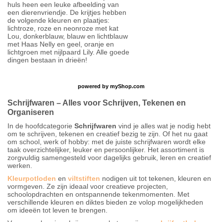
huls heen een leuke afbeelding van
een dierenvriendje. De krijtjes hebben
de volgende kleuren en plaatjes:
lichtroze, roze en neonroze met kat
Lou, donkerblauw, blauw en lichtblauw
met Haas Nelly en geel, oranje en
lichtgroen met nijlpaard Lily. Alle goede
dingen bestaan in drieën!
powered by
myShop.com
Schrijfwaren – Alles voor Schrijven, Tekenen en
Organiseren
In de hoofdcategorie
Schrijfwaren
vind je alles wat je nodig hebt
om te schrijven, tekenen en creatief bezig te zijn. Of het nu gaat
om school, werk of hobby: met de juiste schrijfwaren wordt elke
taak overzichtelijker, leuker en persoonlijker. Het assortiment is
zorgvuldig samengesteld voor dagelijks gebruik, leren en creatief
werken.
Kleurpotloden
en
viltstiften
nodigen uit tot tekenen, kleuren en
vormgeven. Ze zijn ideaal voor creatieve projecten,
schoolopdrachten en ontspannende tekenmomenten. Met
verschillende kleuren en diktes bieden ze volop mogelijkheden
om ideeën tot leven te brengen.