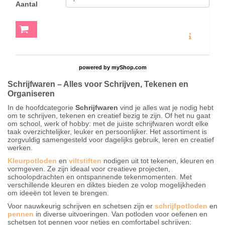
Aantal
MEER INFO
powered by
myShop.com
Schrijfwaren – Alles voor Schrijven, Tekenen en
Organiseren
In de hoofdcategorie
Schrijfwaren
vind je alles wat je nodig hebt
om te schrijven, tekenen en creatief bezig te zijn. Of het nu gaat
om school, werk of hobby: met de juiste schrijfwaren wordt elke
taak overzichtelijker, leuker en persoonlijker. Het assortiment is
zorgvuldig samengesteld voor dagelijks gebruik, leren en creatief
werken.
Kleurpotloden
en
viltstiften
nodigen uit tot tekenen, kleuren en
vormgeven. Ze zijn ideaal voor creatieve projecten,
schoolopdrachten en ontspannende tekenmomenten. Met
verschillende kleuren en diktes bieden ze volop mogelijkheden
om ideeën tot leven te brengen.
Voor nauwkeurig schrijven en schetsen zijn er
schrijfpotloden
en
pennen
in diverse uitvoeringen. Van potloden voor oefenen en
schetsen tot pennen voor netjes en comfortabel schrijven: