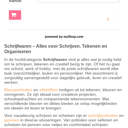
Aantal
MEER INFO
powered by
myShop.com
Schrijfwaren – Alles voor Schrijven, Tekenen en
Organiseren
In de hoofdcategorie
Schrijfwaren
vind je alles wat je nodig hebt
om te schrijven, tekenen en creatief bezig te zijn. Of het nu gaat
om school, werk of hobby: met de juiste schrijfwaren wordt elke
taak overzichtelijker, leuker en persoonlijker. Het assortiment is
zorgvuldig samengesteld voor dagelijks gebruik, leren en creatief
werken.
Kleurpotloden
en
viltstiften
nodigen uit tot tekenen, kleuren en
vormgeven. Ze zijn ideaal voor creatieve projecten,
schoolopdrachten en ontspannende tekenmomenten. Met
verschillende kleuren en diktes bieden ze volop mogelijkheden
om ideeën tot leven te brengen.
Voor nauwkeurig schrijven en schetsen zijn er
schrijfpotloden
en
pennen
in diverse uitvoeringen. Van potloden voor oefenen en
schetsen tot pennen voor netjes en comfortabel schrijven: