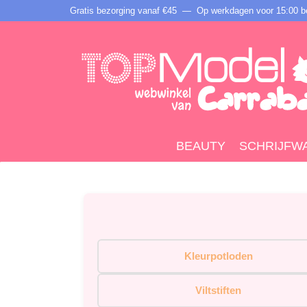
Gratis bezorging vanaf €45 —
Op werkdagen voor 15:00 be
BEAUTY
SCHRIJFW
Kleurpotloden
Viltstiften