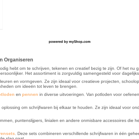
O
powered by
myShop.com
en Organiseren
nodig hebt om te schrijven, tekenen en creatief bezig te zijn. Of het nu
 persoonlijker. Het assortiment is zorgvuldig samengesteld voor dagelijks
 kleuren en vormgeven. Ze zijn ideaal voor creatieve projecten, scho
jkheden om ideeën tot leven te brengen.
otloden
en
pennen
in diverse uitvoeringen. Van potloden voor oefene
 oplossing om schrijfwaren bij elkaar te houden. Ze zijn ideaal voor on
mmen, puntenslijpers, linialen en andere onmisbare accessoires die h
rensets
. Deze sets combineren verschillende schrijfwaren in één gehee
de slag gaat.