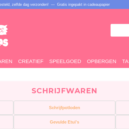
steld, zelfde dag verzonden! — Gratis ingepakt in cadeaupapier
AREN
CREATIEF
SPEELGOED
OPBERGEN
TA
SCHRIJFWAREN
Schrijfpotloden
Gevulde Etui's