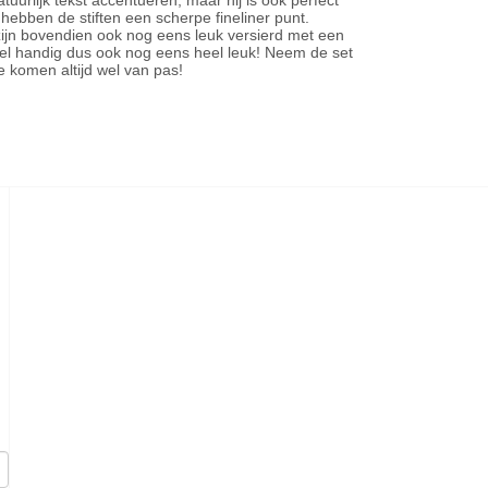
tuurlijk tekst accentueren, maar hij is ook perfect
e hebben de stiften een scherpe fineliner punt.
 zijn bovendien ook nog eens leuk versierd met een
heel handig dus ook nog eens heel leuk! Neem de set
ze komen altijd wel van pas!