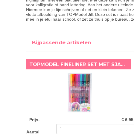
highlighter, met een plat uiteinde. Met deze kant kun je na
voor kalligrafie of hand lettering. Aan het andere uiteind
Hiermee kun je fijn schrijven of net en klein tekenen. Ze
vlotte afbeelding van TOPModel Jill. Deze set is naast 
mee in je etui naar school, of zet ze thuis op je bureau, 
Bijpassende artikelen
TOPMODEL FINELINER SET MET SJABLONEN
Prijs
:
€ 6,95
Aantal