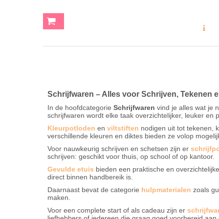
MEER INF
Schrijfwaren – Alles voor Schrijven, Tekenen 
In de hoofdcategorie
Schrijfwaren
vind je alles wat je 
schrijfwaren wordt elke taak overzichtelijker, leuker en
Kleurpotloden
en
viltstiften
nodigen uit tot tekenen,
verschillende kleuren en diktes bieden ze volop mogeli
Voor nauwkeurig schrijven en schetsen zijn er
schrijfp
schrijven: geschikt voor thuis, op school of op kantoor.
Gevulde etuis
bieden een praktische en overzichtelijke
direct binnen handbereik is.
Daarnaast bevat de categorie
hulpmaterialen
zoals gu
maken.
Voor een complete start of als cadeau zijn er
schrijfwa
liefhebbers of iedereen die graag goed voorbereid aan 