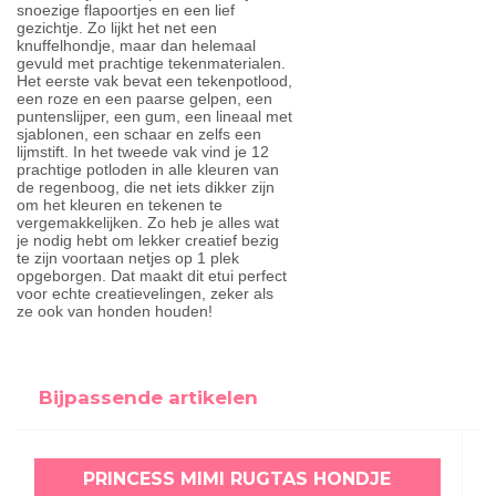
snoezige flapoortjes en een lief
gezichtje. Zo lijkt het net een
knuffelhondje, maar dan helemaal
gevuld met prachtige tekenmaterialen.
Het eerste vak bevat een tekenpotlood,
een roze en een paarse gelpen, een
puntenslijper, een gum, een lineaal met
sjablonen, een schaar en zelfs een
lijmstift. In het tweede vak vind je 12
prachtige potloden in alle kleuren van
de regenboog, die net iets dikker zijn
om het kleuren en tekenen te
vergemakkelijken. Zo heb je alles wat
je nodig hebt om lekker creatief bezig
te zijn voortaan netjes op 1 plek
opgeborgen. Dat maakt dit etui perfect
voor echte creatievelingen, zeker als
ze ook van honden houden!
Bijpassende artikelen
PRINCESS MIMI RUGTAS HONDJE