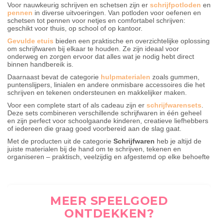
Voor nauwkeurig schrijven en schetsen zijn er
schrijfpotloden
en
pennen
in diverse uitvoeringen. Van potloden voor oefenen en
schetsen tot pennen voor netjes en comfortabel schrijven:
geschikt voor thuis, op school of op kantoor.
Gevulde etuis
bieden een praktische en overzichtelijke oplossing
om schrijfwaren bij elkaar te houden. Ze zijn ideaal voor
onderweg en zorgen ervoor dat alles wat je nodig hebt direct
binnen handbereik is.
Daarnaast bevat de categorie
hulpmaterialen
zoals gummen,
puntenslijpers, linialen en andere onmisbare accessoires die het
schrijven en tekenen ondersteunen en makkelijker maken.
Voor een complete start of als cadeau zijn er
schrijfwarensets
.
Deze sets combineren verschillende schrijfwaren in één geheel
en zijn perfect voor schoolgaande kinderen, creatieve liefhebbers
of iedereen die graag goed voorbereid aan de slag gaat.
Met de producten uit de categorie
Schrijfwaren
heb je altijd de
juiste materialen bij de hand om te schrijven, tekenen en
organiseren – praktisch, veelzijdig en afgestemd op elke behoefte
MEER SPEELGOED
ONTDEKKEN?