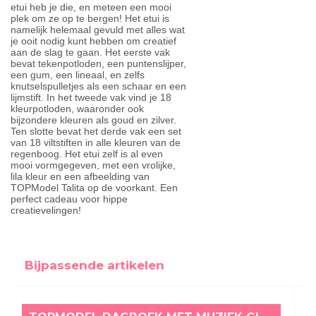
etui heb je die, en meteen een mooi
plek om ze op te bergen! Het etui is
namelijk helemaal gevuld met alles wat
je ooit nodig kunt hebben om creatief
aan de slag te gaan. Het eerste vak
bevat tekenpotloden, een puntenslijper,
een gum, een lineaal, en zelfs
knutselspulletjes als een schaar en een
lijmstift. In het tweede vak vind je 18
kleurpotloden, waaronder ook
bijzondere kleuren als goud en zilver.
Ten slotte bevat het derde vak een set
van 18 viltstiften in alle kleuren van de
regenboog. Het etui zelf is al even
mooi vormgegeven, met een vrolijke,
lila kleur en een afbeelding van
TOPModel Talita op de voorkant. Een
perfect cadeau voor hippe
creatievelingen!
Bijpassende artikelen