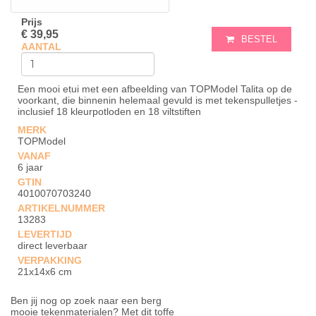
Prijs
€ 39,95
BESTEL
AANTAL
Een mooi etui met een afbeelding van TOPModel Talita op de
voorkant, die binnenin helemaal gevuld is met tekenspulletjes -
inclusief 18 kleurpotloden en 18 viltstiften
MERK
TOPModel
VANAF
6 jaar
GTIN
4010070703240
ARTIKELNUMMER
13283
LEVERTIJD
direct leverbaar
VERPAKKING
21x14x6 cm
Ben jij nog op zoek naar een berg
mooie tekenmaterialen? Met dit toffe