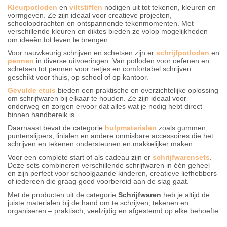
Kleurpotloden
en
viltstiften
nodigen uit tot tekenen, kleuren en
vormgeven. Ze zijn ideaal voor creatieve projecten,
schoolopdrachten en ontspannende tekenmomenten. Met
verschillende kleuren en diktes bieden ze volop mogelijkheden
om ideeën tot leven te brengen.
Voor nauwkeurig schrijven en schetsen zijn er
schrijfpotloden
en
pennen
in diverse uitvoeringen. Van potloden voor oefenen en
schetsen tot pennen voor netjes en comfortabel schrijven:
geschikt voor thuis, op school of op kantoor.
Gevulde etuis
bieden een praktische en overzichtelijke oplossing
om schrijfwaren bij elkaar te houden. Ze zijn ideaal voor
onderweg en zorgen ervoor dat alles wat je nodig hebt direct
binnen handbereik is.
Daarnaast bevat de categorie
hulpmaterialen
zoals gummen,
puntenslijpers, linialen en andere onmisbare accessoires die het
schrijven en tekenen ondersteunen en makkelijker maken.
Voor een complete start of als cadeau zijn er
schrijfwarensets
.
Deze sets combineren verschillende schrijfwaren in één geheel
en zijn perfect voor schoolgaande kinderen, creatieve liefhebbers
of iedereen die graag goed voorbereid aan de slag gaat.
Met de producten uit de categorie
Schrijfwaren
heb je altijd de
juiste materialen bij de hand om te schrijven, tekenen en
organiseren – praktisch, veelzijdig en afgestemd op elke behoefte