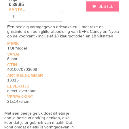
€ 39,95
BESTEL
AANTAL
Een beeldig vormgegeven drievaks-etui, met roze en
grijstintent en een glitterafbeelding van BFFs Candy en Nyela
op de voorkant - inclusief 18 kleurpotloden en 18 viltstiften
MERK
TOPModel
VANAF
6 jaar
GTIN
4010070703608
ARTIKELNUMMER
13315
LEVERTIJD
direct leverbaar
VERPAKKING
21x14x6 cm
Met een beetje geluk doet dit etui je
aan je beste vriend(in) denken, elke
keer dat je er gebruik van maakt! Dat
komt omdat dit etui is vormgegeven in