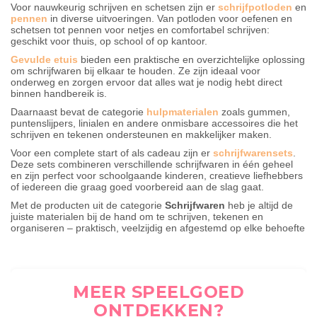
Voor nauwkeurig schrijven en schetsen zijn er
schrijfpotloden
en
pennen
in diverse uitvoeringen. Van potloden voor oefenen en
schetsen tot pennen voor netjes en comfortabel schrijven:
geschikt voor thuis, op school of op kantoor.
Gevulde etuis
bieden een praktische en overzichtelijke oplossing
om schrijfwaren bij elkaar te houden. Ze zijn ideaal voor
onderweg en zorgen ervoor dat alles wat je nodig hebt direct
binnen handbereik is.
Daarnaast bevat de categorie
hulpmaterialen
zoals gummen,
puntenslijpers, linialen en andere onmisbare accessoires die het
schrijven en tekenen ondersteunen en makkelijker maken.
Voor een complete start of als cadeau zijn er
schrijfwarensets
.
Deze sets combineren verschillende schrijfwaren in één geheel
en zijn perfect voor schoolgaande kinderen, creatieve liefhebbers
of iedereen die graag goed voorbereid aan de slag gaat.
Met de producten uit de categorie
Schrijfwaren
heb je altijd de
juiste materialen bij de hand om te schrijven, tekenen en
organiseren – praktisch, veelzijdig en afgestemd op elke behoefte
MEER SPEELGOED
ONTDEKKEN?