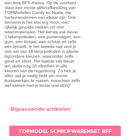
een leuk BFF-thema. Op de voorkant
staat een mooie glitterafbeelding van
TOPModellen Candy en Nyela, die
hartsvriendinnen van elkaar zijn. Ook
binnenin is het etui erg mooi, met
rijkelijk gevulde vakken vol met
tekenmaterialen. Het eerste vak bevat
2 tekenpotloden, een puntenslijper, een
gum, een lineaal, een schaar en zelfs
een lijmstift. In het tweede vak vind je
een set van 18 kleurpotloden in allerlei
bijzondere kleuren, waaronder zelfs
goud en zilver. Het laatste vak bevat
ten slotte nog 18 viltstiften in alle
kleuren van de regenboog. Zo heb je
alles wat je nodig hebt om mooie
kuntswerkjes te maken, misschien zelfs
wel samen met je beste vriend(in)!
Bijpassende artikelen
TOPMODEL SCHRIJFWARENSET BFF