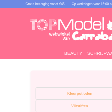
Gratis bezorging vanaf €45 —
Op werkdagen voor 15:00 be
BEAUTY
SCHRIJFW
Kleurpotloden
Viltstiften