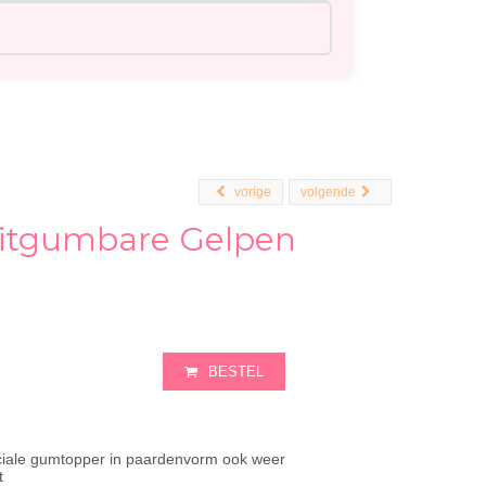
vorige
volgende
Uitgumbare Gelpen
BESTEL
ciale gumtopper in paardenvorm ook weer
t