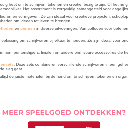
nodig hebt om te schrijven, tekenen en creatief bezig te zijn. Of het nu
 persoonlijker. Het assortiment is zorgvuldig samengesteld voor dagelijks
 kleuren en vormgeven. Ze zijn ideaal voor creatieve projecten, scho
jkheden om ideeën tot leven te brengen.
otloden
en
pennen
in diverse uitvoeringen. Van potloden voor oefene
 oplossing om schrijfwaren bij elkaar te houden. Ze zijn ideaal voor on
mmen, puntenslijpers, linialen en andere onmisbare accessoires die h
rensets
. Deze sets combineren verschillende schrijfwaren in één gehee
de slag gaat.
altijd de juiste materialen bij de hand om te schrijven, tekenen en orga
MEER SPEELGOED ONTDEKKEN?