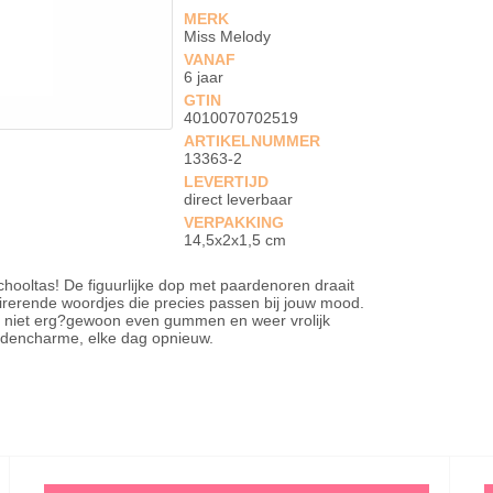
MERK
Miss Melody
VANAF
6 jaar
GTIN
4010070702519
ARTIKELNUMMER
13363-2
LEVERTIJD
direct leverbaar
VERPAKKING
14,5x2x1,5 cm
hooltas! De figuurlijke dop met paardenoren draait
pirerende woordjes die precies passen bij jouw mood.
l niet erg?gewoon even gummen en weer vrolijk
ardencharme, elke dag opnieuw.