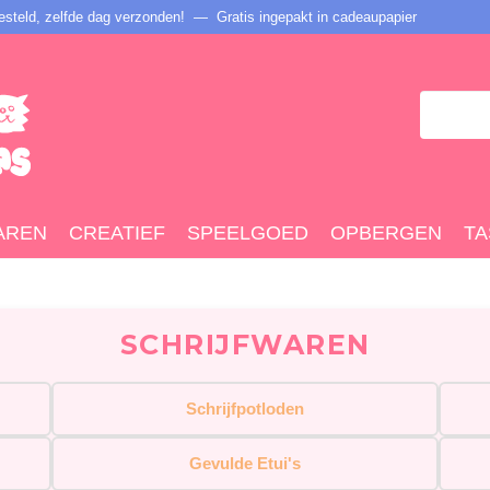
steld, zelfde dag verzonden! — Gratis ingepakt in cadeaupapier
AREN
CREATIEF
SPEELGOED
OPBERGEN
TA
SCHRIJFWAREN
Schrijfpotloden
Gevulde Etui's