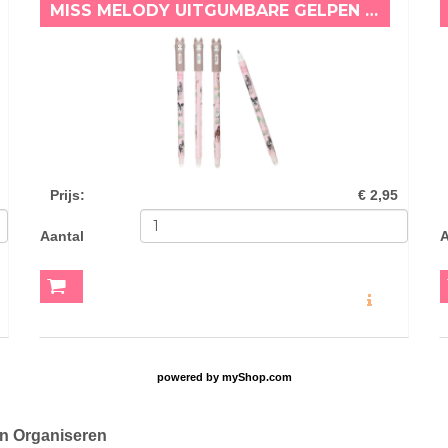
MISS MELODY UITGUMBARE GELPEN ROZE
Prijs
:
€ 2,95
Aantal
A
O
MEER INFO
powered by
myShop.com
en Organiseren