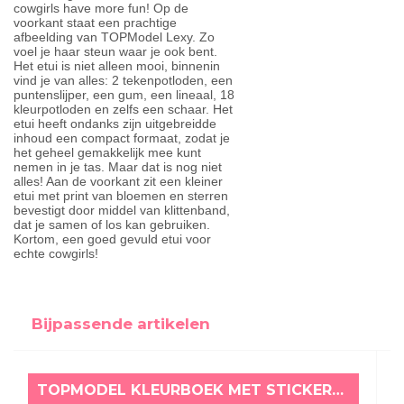
cowgirls have more fun! Op de
voorkant staat een prachtige
afbeelding van TOPModel Lexy. Zo
voel je haar steun waar je ook bent.
Het etui is niet alleen mooi, binnenin
vind je van alles: 2 tekenpotloden, een
puntenslijper, een gum, een lineaal, 18
kleurpotloden en zelfs een schaar. Het
etui heeft ondanks zijn uitgebreidde
inhoud een compact formaat, zodat je
het geheel gemakkelijk mee kunt
nemen in je tas. Maar dat is nog niet
alles! Aan de voorkant zit een kleiner
etui met print van bloemen en sterren
bevestigt door middel van klittenband,
dat je samen of los kan gebruiken.
Kortom, een goed gevuld etui voor
echte cowgirls!
Bijpassende artikelen
TOPMODEL KLEURBOEK MET STICKERS KITTY