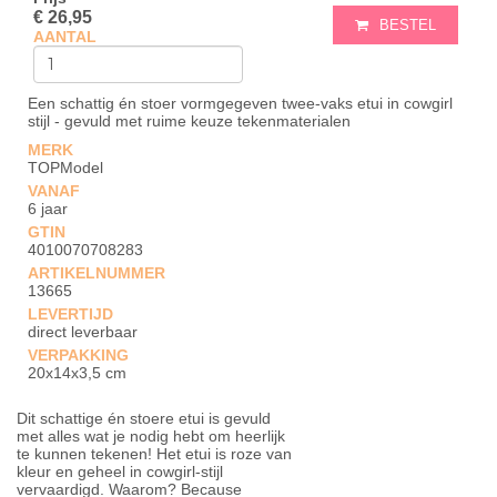
€ 26,95
BESTEL
AANTAL
Een schattig én stoer vormgegeven twee-vaks etui in cowgirl
stijl - gevuld met ruime keuze tekenmaterialen
MERK
TOPModel
VANAF
6 jaar
GTIN
4010070708283
ARTIKELNUMMER
13665
LEVERTIJD
direct leverbaar
VERPAKKING
20x14x3,5 cm
Dit schattige én stoere etui is gevuld
met alles wat je nodig hebt om heerlijk
te kunnen tekenen! Het etui is roze van
kleur en geheel in cowgirl-stijl
vervaardigd. Waarom? Because