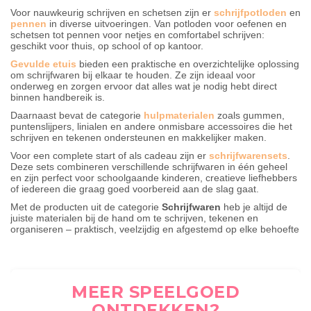
Voor nauwkeurig schrijven en schetsen zijn er
schrijfpotloden
en
pennen
in diverse uitvoeringen. Van potloden voor oefenen en
schetsen tot pennen voor netjes en comfortabel schrijven:
geschikt voor thuis, op school of op kantoor.
Gevulde etuis
bieden een praktische en overzichtelijke oplossing
om schrijfwaren bij elkaar te houden. Ze zijn ideaal voor
onderweg en zorgen ervoor dat alles wat je nodig hebt direct
binnen handbereik is.
Daarnaast bevat de categorie
hulpmaterialen
zoals gummen,
puntenslijpers, linialen en andere onmisbare accessoires die het
schrijven en tekenen ondersteunen en makkelijker maken.
Voor een complete start of als cadeau zijn er
schrijfwarensets
.
Deze sets combineren verschillende schrijfwaren in één geheel
en zijn perfect voor schoolgaande kinderen, creatieve liefhebbers
of iedereen die graag goed voorbereid aan de slag gaat.
Met de producten uit de categorie
Schrijfwaren
heb je altijd de
juiste materialen bij de hand om te schrijven, tekenen en
organiseren – praktisch, veelzijdig en afgestemd op elke behoefte
MEER SPEELGOED
ONTDEKKEN?