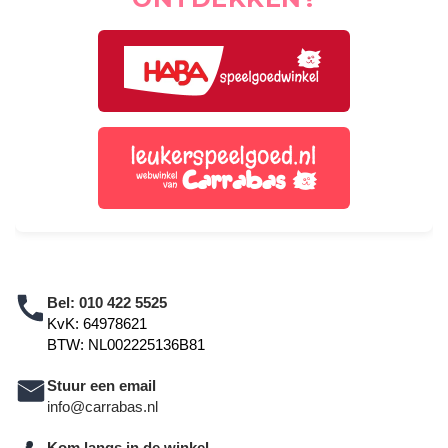
Bel:
010 422 5525
KvK: 64978621
BTW: NL002225136B81
Stuur een email
info@carrabas.nl
Kom langs in de winkel