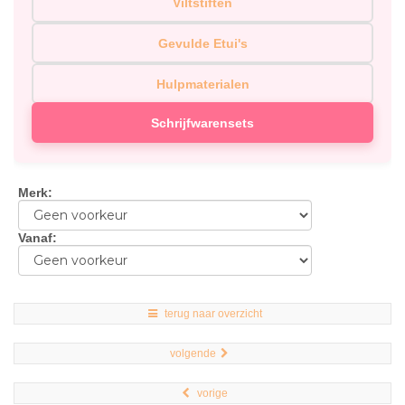
Viltstiften
Gevulde Etui's
Hulpmaterialen
Schrijfwarensets
Merk
:
Vanaf
:
terug naar overzicht
volgende
vorige