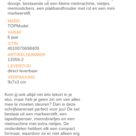
doosje, bestaande uit een kleine nietmachine, nietjes,
memostickers, een plakbandhouder met rol en een mini
markeerstift
MERK
TOPModel
VANAF
6 jaar
GTIN
4010070698409
ARTIKELNUMMER
13359-2
LEVERTIJD
direct leverbaar
VERPAKKING
9x7x3 cm
Kom jij ook altijd net iets tekort in je
etui, maar heb je geen zin om van alles
mee te moeten sleuren? Dan is deze
schrijfwarenset perfect voor jou! De set
bestaat uit een markeerstift, een
tapedispenser, memobriefjes en een
nietmachine met extra nietjes. De
onderdelen hebben elk een compact
formaat, waardoor ze er niet alleen erg