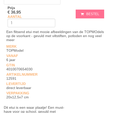
Prijs
€ 36,95
BESTEL
AANTAL
Een flitsend etui met mooie afbeeldingen van de TOPMOdels
op de voorkant - gevuld met viltstiften, potloden en nog veel
meer
MERK
TOPModel
VANAF
6 jaar
GTIN
4010070654030
ARTIKELNUMMER
12591
LEVERTIJD
direct leverbaar
VERPAKKING
20x12,5x7 cm
Dit etui is een waar plaatje! Een must-
have voor op school, gevuld met