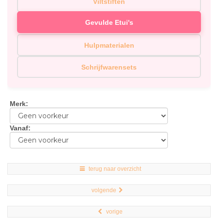
Viltstiften
Gevulde Etui's
Hulpmaterialen
Schrijfwarensets
Merk
:
Vanaf
:
terug naar overzicht
volgende
vorige