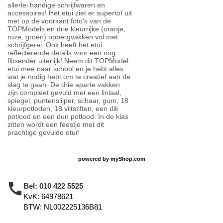
allerlei handige schrijfwaren en
accessoires! Het etui ziet er supertof uit
met op de voorkant foto's van de
TOPModels en drie kleurrijke (oranje,
roze, groen) opbergvakken vol met
schrijfgerei. Ook heeft het etui
reflecterende details voor een nog
flitsender uiterlijk! Neem dit TOPModel
etui mee naar school en je hebt alles
wat je nodig hebt om te creatief aan de
slag te gaan. De drie aparte vakken
zijn compleet gevuld met een liniaal,
spiegel, puntenslijper, schaar, gum, 18
kleurpotloden, 18 viltstiften, een dik
potlood en een dun potlood. In de klas
zitten wordt een feestje met dit
prachtige gevulde etui!
powered by
myShop.com
Bel:
010 422 5525
KvK: 64978621
BTW: NL002225136B81