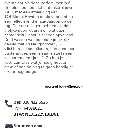
exemplaar als deze perfect voor jou!
Het etui heeft een toffe, donkerblauwe
kleur, met een afbeelding van
TOPModel Hayden op de voorkant en
een reflecterend emoji-patroon op de
rug. De ritssluitingen hebben allerlei
vrolijke neon-kleuren en wat daar
achter schuil gaat is al even opvallend.
De 3 vakken van het etui zijn rijkelijk
gevuld met 18 kleurpotloden, 18
viltstiften, tekenpotloden, een gum, een
puntenslijper, een lineaal en zelfs een
schaar en een lijmstift. Zo heb je
voortaan alles wat je nodig hebt om
creatief aan de slag te gaan handig bij
elkaar opgeborgen!
powered by
myShop.com
Bel:
010 422 5525
KvK: 64978621
BTW: NL002225136B81
Stuur een email