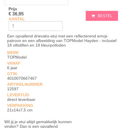
Prijs
€ 36,95
BESTEL
AANTAL
Een opvallend drievaks-etui met een reflecterend emoji-
patroon en een afbeelding van TOPModel Hayden - inclusief
18 viltstiften en 18 kleurpotloden
MERK
TOPModel
VANAF
6 jaar
GTIN
4010070667467
ARTIKELNUMMER
12597
LEVERTIJD
direct leverbaar
VERPAKKING
21x14x7,5 cm
Wil jij je etui altijd gemakkelijk kunnen
vinden? Dan is een opvallend