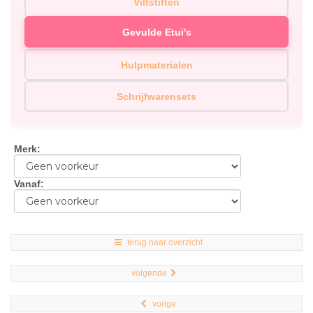
Viltstiften
Gevulde Etui's
Hulpmaterialen
Schrijfwarensets
Merk
:
Vanaf
:
terug naar overzicht
volgende
vorige