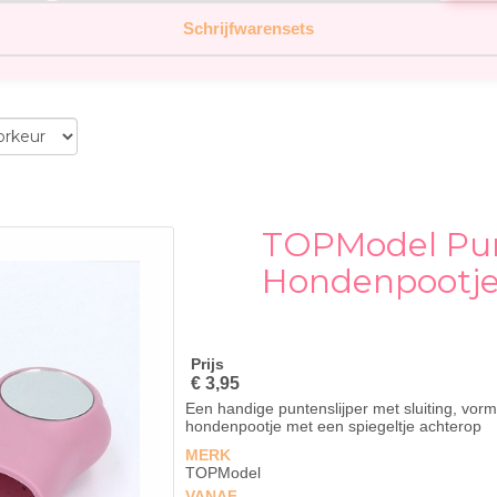
Schrijfwarensets
TOPModel Pun
Hondenpootj
Prijs
€ 3,95
Een handige puntenslijper met sluiting, vor
hondenpootje met een spiegeltje achterop
MERK
TOPModel
VANAF