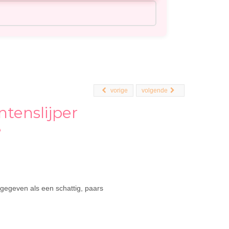
vorige
volgende
tenslijper
e
mgegeven als een schattig, paars