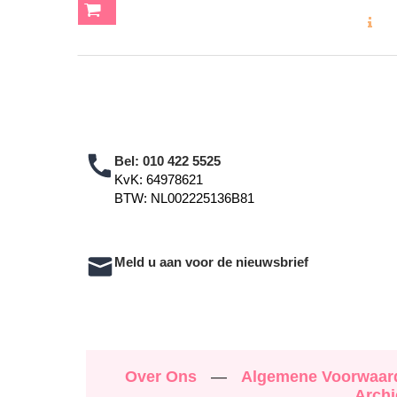
MEER INF
Bel:
010 422 5525
KvK: 64978621
BTW: NL002225136B81
Meld u aan voor de nieuwsbrief
Over Ons
—
Algemene Voorwaa
Archi