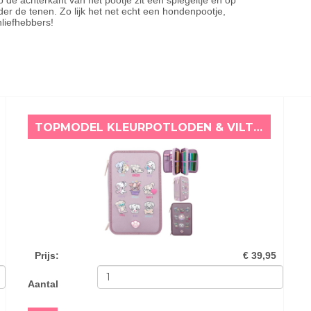
 de achterkant van het pootje zit een spiegeltje en op
nder de tenen. Zo lijk het net echt een hondenpootje,
liefhebbers!
TOPMODEL KLEURPOTLODEN & VILTSTIFTEN ETUI MET LICHT STEMMINGEN HONDJES
Prijs
:
€ 39,95
Aantal