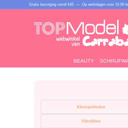
Gratis bezorging vanaf €45 —
Op werkdagen voor 15:00 be
BEAUTY
SCHRIJFW
Kleurpotloden
Viltstiften