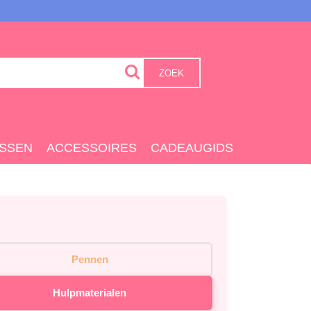
ZOEK
SSEN
ACCESSOIRES
CADEAUGIDS
Pennen
Hulpmaterialen