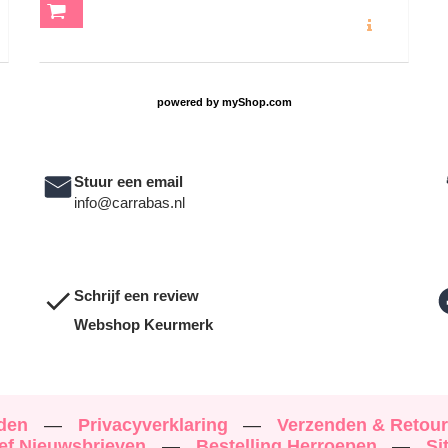
O
MEER INFO
powered by
myShop.com
Stuur een email
info@carrabas.nl
Schrijf een review
Webshop Keurmerk
rden
—
Privacyverklaring
—
Verzenden & Retou
ef Nieuwsbrieven
—
Bestelling Herroepen
—
Si