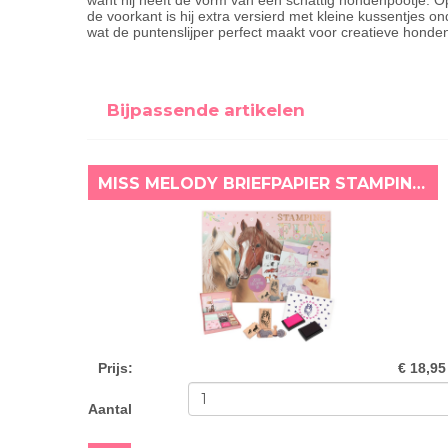
want hij heeft de vorm van een schattig hondenpootje. Op
de voorkant is hij extra versierd met kleine kussentjes o
wat de puntenslijper perfect maakt voor creatieve honden
Bijpassende artikelen
MISS MELODY BRIEFPAPIER STAMPING FUN
Prijs
:
€ 18,95
Aantal