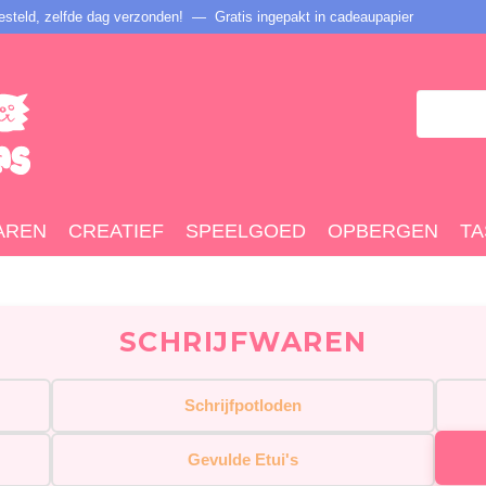
steld, zelfde dag verzonden! — Gratis ingepakt in cadeaupapier
AREN
CREATIEF
SPEELGOED
OPBERGEN
TA
SCHRIJFWAREN
Schrijfpotloden
Gevulde Etui's