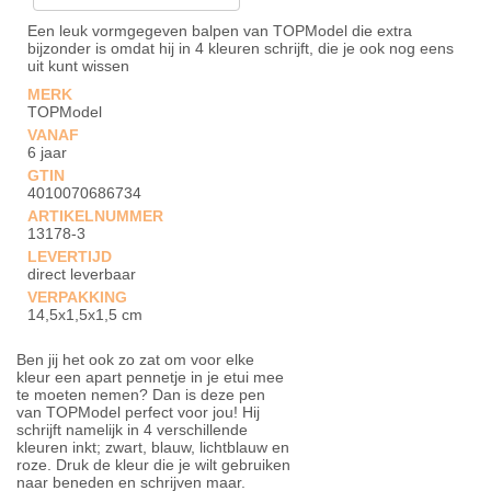
Een leuk vormgegeven balpen van TOPModel die extra
bijzonder is omdat hij in 4 kleuren schrijft, die je ook nog eens
uit kunt wissen
MERK
TOPModel
VANAF
6 jaar
GTIN
4010070686734
ARTIKELNUMMER
13178-3
LEVERTIJD
direct leverbaar
VERPAKKING
14,5x1,5x1,5 cm
Ben jij het ook zo zat om voor elke
kleur een apart pennetje in je etui mee
te moeten nemen? Dan is deze pen
van TOPModel perfect voor jou! Hij
schrijft namelijk in 4 verschillende
kleuren inkt; zwart, blauw, lichtblauw en
roze. Druk de kleur die je wilt gebruiken
naar beneden en schrijven maar.