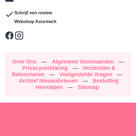
Schrijf een review
Webshop Keurmerk
Over Ons
—
Algemene Voorwaarden
—
Privacyverklaring
—
Verzenden &
Retourneren
—
Veelgestelde Vragen
—
Archief Nieuwsbrieven
—
Bestelling
Herroepen
—
Sitemap