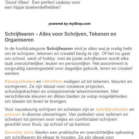
'Good Vibes'. Een perfect cadeau voor
een hippe boekenliefhebber!
powered by
myShop.com
Schrijfwaren – Alles voor Schrijven, Tekenen en
Organiseren
In de hoofdcategorie
Schrijfwaren
vind je alles wat je nodig hebt
om te schrijven, tekenen en creatief bezig te zijn. Of het nu gaat
om school, werk of hobby: met de juiste schrijfwaren wordt elke
taak overzichtelijker, leuker en persoonlijker. Het assortiment is
zorgvuldig samengesteld voor dagelijks gebruik, leren en creatief
werken.
Kleurpotloden
en
viltstiften
nodigen uit tot tekenen, kleuren en
vormgeven. Ze zijn ideaal voor creatieve projecten,
schoolopdrachten en ontspannende tekenmomenten. Met
verschillende kleuren en diktes bieden ze volop mogelijkheden
om ideeën tot leven te brengen.
Voor nauwkeurig schrijven en schetsen zijn er
schrijfpotloden
en
pennen
in diverse uitvoeringen. Van potloden voor oefenen en
schetsen tot pennen voor netjes en comfortabel schrijven:
geschikt voor thuis, op school of op kantoor.
Gevulde etuis
bieden een praktische en overzichtelijke oplossing
om schrijfwaren bij elkaar te houden. Ze zijn ideaal voor