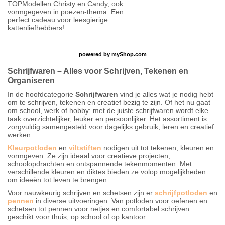
TOPModellen Christy en Candy, ook
vormgegeven in poezen-thema. Een
perfect cadeau voor leesgierige
kattenliefhebbers!
powered by
myShop.com
Schrijfwaren – Alles voor Schrijven, Tekenen en
Organiseren
In de hoofdcategorie
Schrijfwaren
vind je alles wat je nodig hebt
om te schrijven, tekenen en creatief bezig te zijn. Of het nu gaat
om school, werk of hobby: met de juiste schrijfwaren wordt elke
taak overzichtelijker, leuker en persoonlijker. Het assortiment is
zorgvuldig samengesteld voor dagelijks gebruik, leren en creatief
werken.
Kleurpotloden
en
viltstiften
nodigen uit tot tekenen, kleuren en
vormgeven. Ze zijn ideaal voor creatieve projecten,
schoolopdrachten en ontspannende tekenmomenten. Met
verschillende kleuren en diktes bieden ze volop mogelijkheden
om ideeën tot leven te brengen.
Voor nauwkeurig schrijven en schetsen zijn er
schrijfpotloden
en
pennen
in diverse uitvoeringen. Van potloden voor oefenen en
schetsen tot pennen voor netjes en comfortabel schrijven:
geschikt voor thuis, op school of op kantoor.