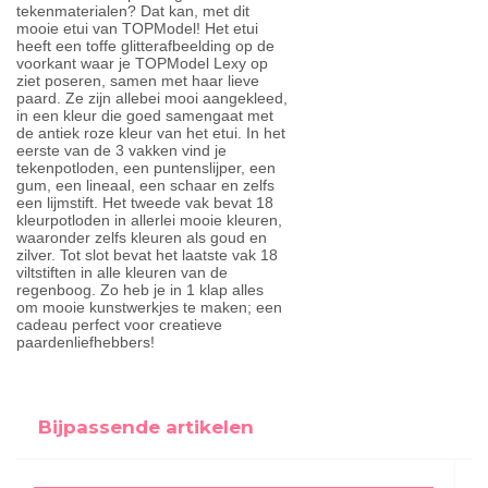
tekenmaterialen? Dat kan, met dit
mooie etui van TOPModel! Het etui
heeft een toffe glitterafbeelding op de
voorkant waar je TOPModel Lexy op
ziet poseren, samen met haar lieve
paard. Ze zijn allebei mooi aangekleed,
in een kleur die goed samengaat met
de antiek roze kleur van het etui. In het
eerste van de 3 vakken vind je
tekenpotloden, een puntenslijper, een
gum, een lineaal, een schaar en zelfs
een lijmstift. Het tweede vak bevat 18
kleurpotloden in allerlei mooie kleuren,
waaronder zelfs kleuren als goud en
zilver. Tot slot bevat het laatste vak 18
viltstiften in alle kleuren van de
regenboog. Zo heb je in 1 klap alles
om mooie kunstwerkjes te maken; een
cadeau perfect voor creatieve
paardenliefhebbers!
Bijpassende artikelen