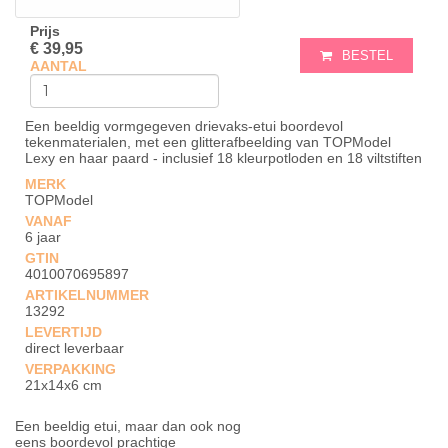
Prijs
€ 39,95
BESTEL
AANTAL
Een beeldig vormgegeven drievaks-etui boordevol
tekenmaterialen, met een glitterafbeelding van TOPModel
Lexy en haar paard - inclusief 18 kleurpotloden en 18 viltstiften
MERK
TOPModel
VANAF
6 jaar
GTIN
4010070695897
ARTIKELNUMMER
13292
LEVERTIJD
direct leverbaar
VERPAKKING
21x14x6 cm
Een beeldig etui, maar dan ook nog
eens boordevol prachtige