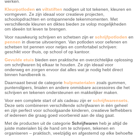
werken.
Kleurpotloden
en
viltstiften
nodigen uit tot tekenen, kleuren en
vormgeven. Ze zijn ideaal voor creatieve projecten,
schoolopdrachten en ontspannende tekenmomenten. Met
verschillende kleuren en diktes bieden ze volop mogelijkheden
om ideeën tot leven te brengen.
Voor nauwkeurig schrijven en schetsen zijn er
schrijfpotloden
en
pennen
in diverse uitvoeringen. Van potloden voor oefenen en
schetsen tot pennen voor netjes en comfortabel schrijven:
geschikt voor thuis, op school of op kantoor.
Gevulde etuis
bieden een praktische en overzichtelijke oplossing
om schrijfwaren bij elkaar te houden. Ze zijn ideaal voor
onderweg en zorgen ervoor dat alles wat je nodig hebt direct
binnen handbereik is.
Daarnaast bevat de categorie
hulpmaterialen
zoals gummen,
puntenslijpers, linialen en andere onmisbare accessoires die het
schrijven en tekenen ondersteunen en makkelijker maken.
Voor een complete start of als cadeau zijn er
schrijfwarensets
.
Deze sets combineren verschillende schrijfwaren in één geheel
en zijn perfect voor schoolgaande kinderen, creatieve liefhebbers
of iedereen die graag goed voorbereid aan de slag gaat.
Met de producten uit de categorie
Schrijfwaren
heb je altijd de
juiste materialen bij de hand om te schrijven, tekenen en
organiseren – praktisch, veelzijdig en afgestemd op elke behoefte