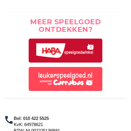
MEER SPEELGOED
ONTDEKKEN?
Bel:
010 422 5525
KvK: 64978621
BTW: NL002225136B81