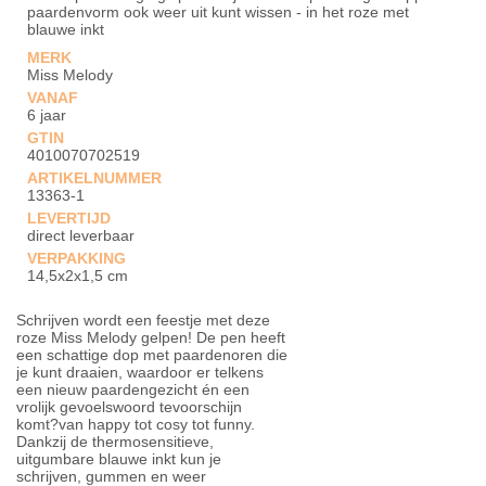
paardenvorm ook weer uit kunt wissen - in het roze met
blauwe inkt
MERK
Miss Melody
VANAF
6 jaar
GTIN
4010070702519
ARTIKELNUMMER
13363-1
LEVERTIJD
direct leverbaar
VERPAKKING
14,5x2x1,5 cm
Schrijven wordt een feestje met deze
roze Miss Melody gelpen! De pen heeft
een schattige dop met paardenoren die
je kunt draaien, waardoor er telkens
een nieuw paardengezicht én een
vrolijk gevoelswoord tevoorschijn
komt?van happy tot cosy tot funny.
Dankzij de thermosensitieve,
uitgumbare blauwe inkt kun je
schrijven, gummen en weer