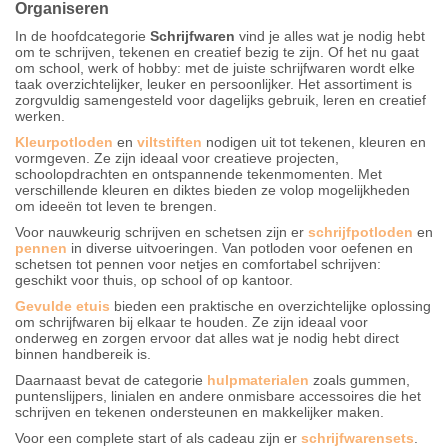
Organiseren
In de hoofdcategorie
Schrijfwaren
vind je alles wat je nodig hebt
om te schrijven, tekenen en creatief bezig te zijn. Of het nu gaat
om school, werk of hobby: met de juiste schrijfwaren wordt elke
taak overzichtelijker, leuker en persoonlijker. Het assortiment is
zorgvuldig samengesteld voor dagelijks gebruik, leren en creatief
werken.
Kleurpotloden
en
viltstiften
nodigen uit tot tekenen, kleuren en
vormgeven. Ze zijn ideaal voor creatieve projecten,
schoolopdrachten en ontspannende tekenmomenten. Met
verschillende kleuren en diktes bieden ze volop mogelijkheden
om ideeën tot leven te brengen.
Voor nauwkeurig schrijven en schetsen zijn er
schrijfpotloden
en
pennen
in diverse uitvoeringen. Van potloden voor oefenen en
schetsen tot pennen voor netjes en comfortabel schrijven:
geschikt voor thuis, op school of op kantoor.
Gevulde etuis
bieden een praktische en overzichtelijke oplossing
om schrijfwaren bij elkaar te houden. Ze zijn ideaal voor
onderweg en zorgen ervoor dat alles wat je nodig hebt direct
binnen handbereik is.
Daarnaast bevat de categorie
hulpmaterialen
zoals gummen,
puntenslijpers, linialen en andere onmisbare accessoires die het
schrijven en tekenen ondersteunen en makkelijker maken.
Voor een complete start of als cadeau zijn er
schrijfwarensets
.