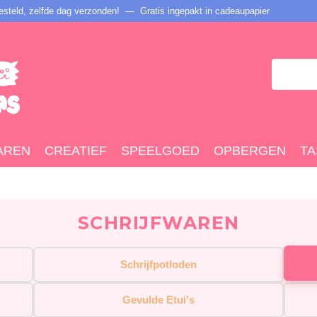
steld, zelfde dag verzonden! — Gratis ingepakt in cadeaupapier
AREN
CREATIEF
SPEELGOED
OPBERGEN
TA
SCHRIJFWAREN
Schrijfpotloden
Gevulde Etui's