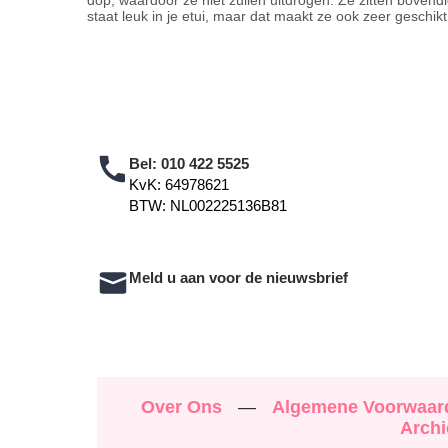
dop, waardoor ze niet zullen uitdrogen. Ze zitten bovendi
staat leuk in je etui, maar dat maakt ze ook zeer geschi
Bel:
010 422 5525
KvK: 64978621
BTW: NL002225136B81
Meld u aan voor de nieuwsbrief
Over Ons
—
Algemene Voorwaa
Archi