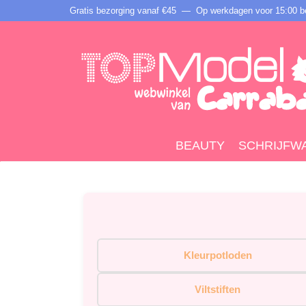
Gratis bezorging vanaf €45 —
Op werkdagen voor 15:00 be
BEAUTY
SCHRIJFW
Kleurpotloden
Viltstiften