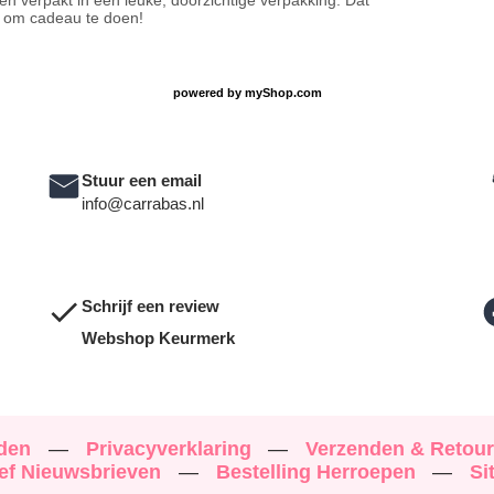
en verpakt in een leuke, doorzichtige verpakking. Dat
kt om cadeau te doen!
powered by
myShop.com
Stuur een email
info@carrabas.nl
Schrijf een review
Webshop Keurmerk
rden
—
Privacyverklaring
—
Verzenden & Retou
ef Nieuwsbrieven
—
Bestelling Herroepen
—
Si